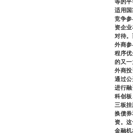
等的平
适用国
竞争参
资企业
对待。
外商参
程序优
的又一
外商投
通过公
进行融
科创板
三板挂
换债券
资。这
金融机