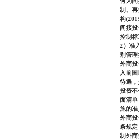
何为间
制、再
构(2
间接投
控制标
2
）准
别管理
外商投
入前国
待遇，
投资不
面清单
施的准
外商投
条规定
制外商