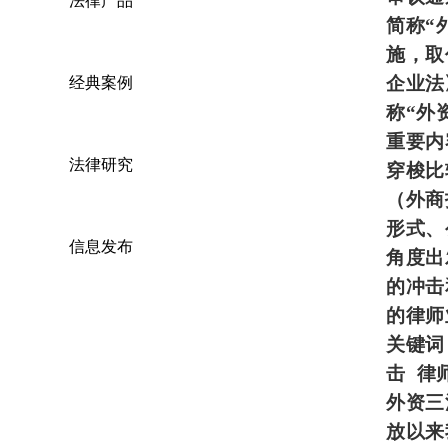
法律产品
简称“
施，取
企业法
经典案例
称“外
重要内
法律研究
穿梭比
（外商
形式、
信息发布
角度出
的冲击
的律师
关键词
击
律
外资三
放以来