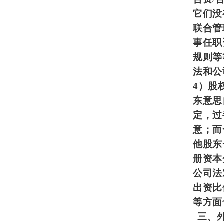
它们没
联合管
事任职
规则等
法和公
4
）股
东意思
定，过
意；而
他股东
册资本
公司法
出资比
等方面
三、