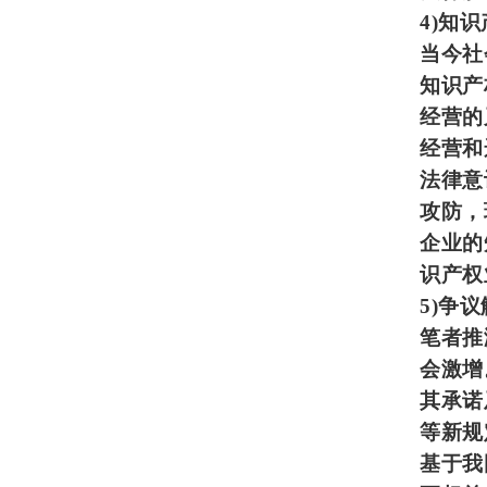
4)
知识
当今社
知识产
经营的
经营和
法律意
攻防，
企业的
识产权
5)
争议
笔者推
会激增
其承诺
等新规
基于我