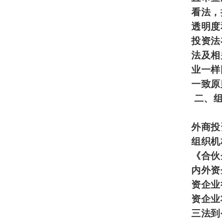
看法，
透明度
投资法
法及相
业一样
一致原
二、
外商投
组织机
《合伙
内外资
资企业
资企业
三法到