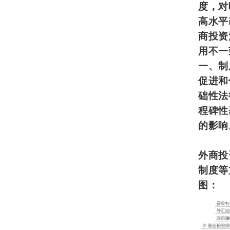
度，对
高水平
商投资
用不一
一、制
促进和
础性法
程碑性
的影响
外商投
制度等
图：