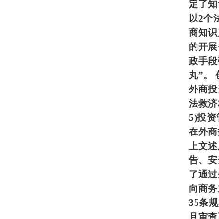
定了知
以2个
商知识
的开展
政手段
丸”。
外商投
法救济
5)
投资
在外商
上文述
告、安
了通过
向商务
35条
且审查