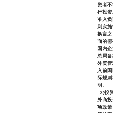
资者不
行投资
准入负
则实施
换言之
面的需
国内企
总局备
外资管
入前国
际规则
明。
3)
投
外商投
项政策