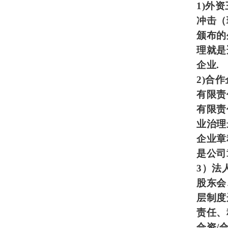
1)
外资
冲击（
颁布的
理就是
企业.
2)
合作
有限责
有限责
业治理
企业章
是公司
3
）法
股东会
层制度
责任、
合资/