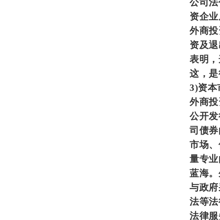
公司法
资企业
外商投
资及退
表明，
这，是
3)
资本
外商投
公开发
司债券
市场、
量专业
蓝海。
与政府
法等法
法律服