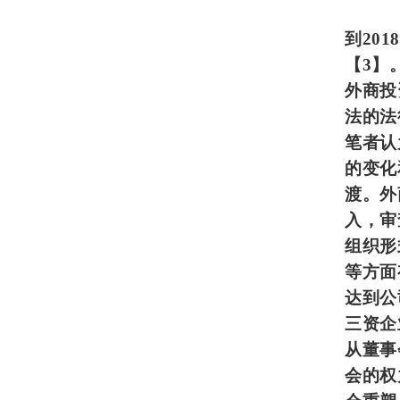
到20
【3】
外商投
法的法
笔者认
的变化
渡。外
入，审
组织形
等方面
达到公
三资企
从董事
会的权