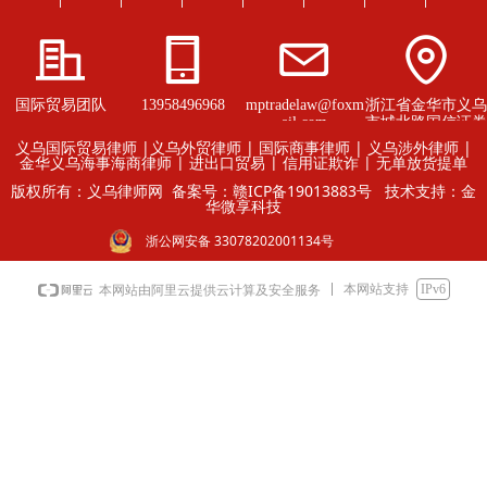
国际贸易团队
13958496968
mptradelaw@foxm
浙江省金华市义乌
ail.com
市城北路国信证券
大厦26楼
义乌国际贸易律师 |义乌外贸律师 | 国际商事律师 | 义乌涉外律师 |
金华义乌海事海商律师 | 进出口贸易 | 信用证欺诈 | 无单放货提单
版权所有：义乌律师网
备案号：赣ICP备19013883号
技术支持：金
华微享科技
浙公网安备 33078202001134号
本网站支持
IPv6
本网站由阿里云提供云计算及安全服务