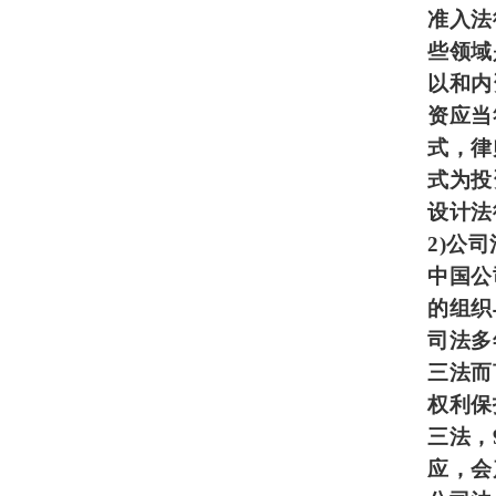
准入法
些领域
以和内
资应当
式，律
式为投
设计法
2)
公司
中国公
的组织
司法多
三法而
权利保
三法，
应，会