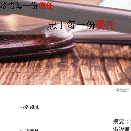
珍惜每一份
信任
忠于每一份
委托
网站首页
业务领域
摘要：
审议通