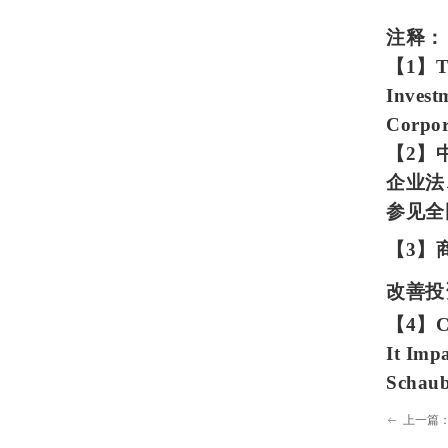
注释：
【1】
T
Invest
Corpor
【2】
企业法
参见全
【3】
改善投
【4】
C
It Imp
Schau
上一篇
ꂃ