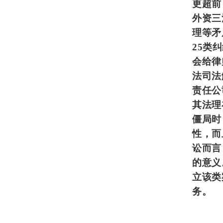
更超前
外资三
理等矛
25类
会给律
法司法
责任公
其法理
僵局时
性，而
讼而言
的意义
立该类
务。