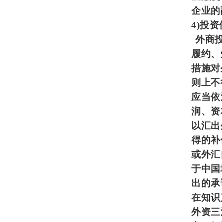
企业的
4)
投资
外商
履约、
措施对
则上不
应当依
润、资
以汇出
得的补
或外汇
于中国
出的承
在知识
外资三