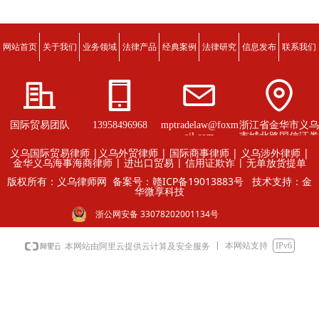
网站首页
关于我们
业务领域
法律产品
经典案例
法律研究
信息发布
联系我们
国际贸易团队
13958496968
mptradelaw@foxm
浙江省金华市义乌
ail.com
市城北路国信证券
大厦26楼
义乌国际贸易律师 |义乌外贸律师 | 国际商事律师 | 义乌涉外律师 |
金华义乌海事海商律师 | 进出口贸易 | 信用证欺诈 | 无单放货提单
版权所有：义乌律师网
备案号：赣ICP备19013883号
技术支持：金
华微享科技
浙公网安备 33078202001134号
本网站支持
IPv6
本网站由阿里云提供云计算及安全服务